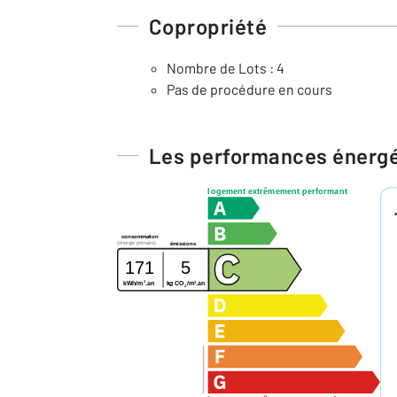
Copropriété
Nombre de Lots : 4
Pas de procédure en cours
Les performances énerg
logement extrêmement performant
consommation
(énergie primaire)
émissions
171
5
2
2
kg CO
/m
.an
kWh/m
.an
2