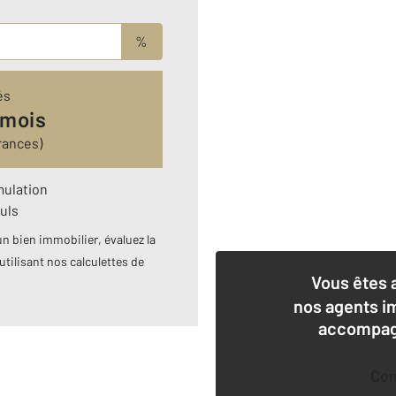
%
és
 mois
rances)
mulation
uls
n bien immobilier, évaluez la
utilisant nos calculettes de
Vous êtes 
nos agents i
accompagn
Co