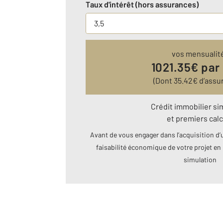
Taux d'intérêt (hors assurances)
vos mensualit
1021.35
€ par
(Dont
35.42
€ d’assu
Crédit immobilier si
et premiers calc
Avant de vous engager dans l’acquisition d’u
faisabilité économique de votre projet en 
simulation