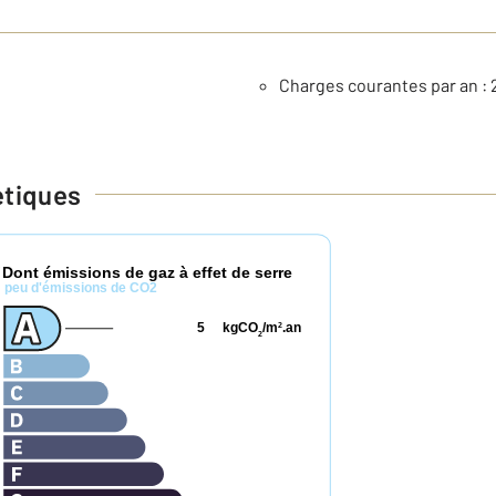
Charges courantes par an : 
étiques
Dont émissions de gaz à effet de serre
*
peu d'émissions de CO2
5
kgCO
/m
.an
2
2